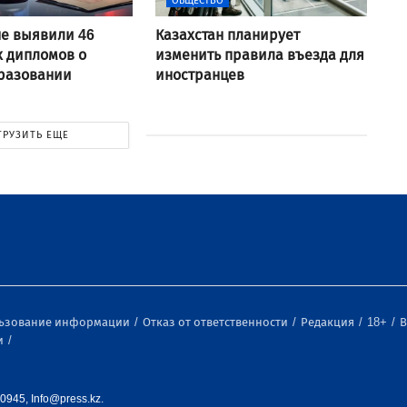
ОБЩЕСТВО
не выявили 46
Казахстан планирует
 дипломов о
изменить правила въезда для
разовании
иностранцев
ГРУЗИТЬ ЕЩЕ
льзование информации
Отказ от ответственности
Редакция
18+
В
и
0945, Info@press.kz.