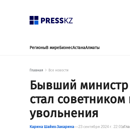
Регионы
В мире
Бизнес
Астана
Алматы
Главная
Все новости
Бывший министр
стал советником
увольнения
Карина Шайих-Закарина
23 сентября 2024 г. 22:01
в
Гла