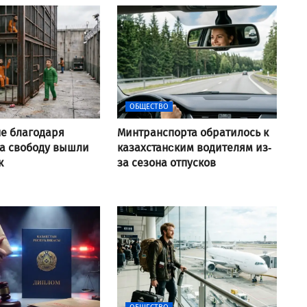
ОБЩЕСТВО
не благодаря
Минтранспорта обратилось к
а свободу вышли
казахстанcким водителям из-
к
за сезона отпусков