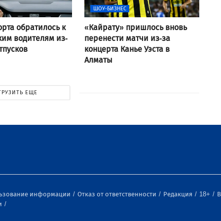
ШОУ-БИЗНЕС
рта обратилось к
«Кайрату» пришлось вновь
ким водителям из-
перенести матчи из-за
отпусков
концерта Канье Уэста в
Алматы
ГРУЗИТЬ ЕЩЕ
льзование информации
Отказ от ответственности
Редакция
18+
В
и