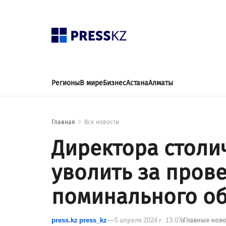
Регионы
В мире
Бизнес
Астана
Алматы
Главная
Все новости
Директора столи
уволить за пров
поминального о
press.kz press_kz
5 апреля 2024 г. 13:07
в
Главные нов