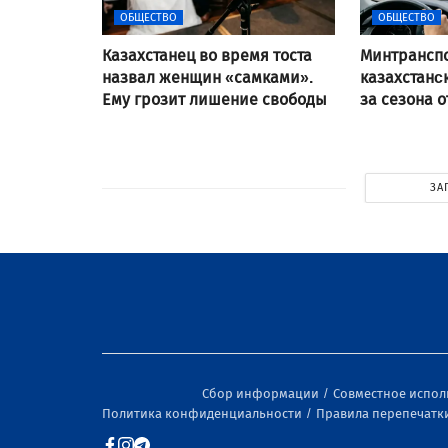
ОБЩЕСТВО
ОБЩЕСТВО
Казахстанец во время тоста
Минтранспо
назвал женщин «самками».
казахстанc
Ему грозит лишение свободы
за сезона 
ЗА
Сбор информации
Совместное испо
Политика конфиденциальности
Правила перепечатк