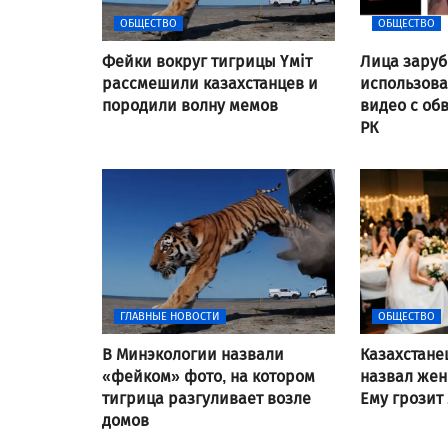
ОБЩЕСТВО
ОБЩЕСТВО
Фейки вокруг тигрицы Үміт
Лица заруб
рассмешили казахстанцев и
использов
породили волну мемов
видео с об
РК
ГЛАВНЫЕ НОВОСТИ
ОБЩЕСТВО
В Минэкологии назвали
Казахстане
«фейком» фото, на котором
назвал же
тигрица разгуливает возле
Ему грозит
домов