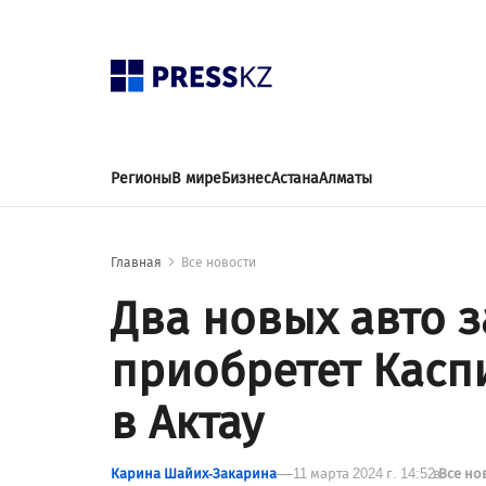
Регионы
В мире
Бизнес
Астана
Алматы
Главная
Все новости
Два новых авто 
приобретет Касп
в Актау
Карина Шайих-Закарина
11 марта 2024 г. 14:52
в
Все но