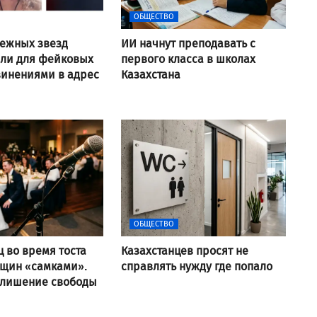
ОБЩЕСТВО
ежных звезд
ИИ начнут преподавать с
али для фейковых
первого класса в школах
винениями в адрес
Казахстана
ОБЩЕСТВО
ц во время тоста
Казахстанцев просят не
нщин «самками».
справлять нужду где попало
 лишение свободы