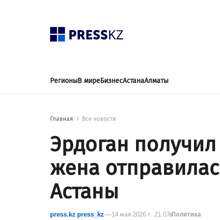
Регионы
В мире
Бизнес
Астана
Алматы
Главная
Все новости
Эрдоган получил 
жена отправилас
Астаны
press.kz press_kz
14 мая 2026 г. 21:07
в
Политика