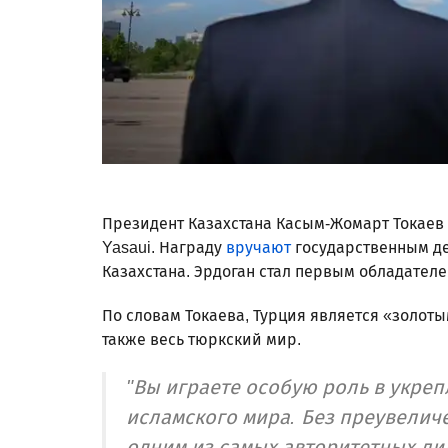
Президент Казахстана Касым-Жомарт Токаев 
Yasaui. Награду
вручают
государственным де
Казахстана. Эрдоган стал первым обладателе
По словам Токаева, Турция является «золоты
также весь тюркский мир.
"Вы играете особую роль в укре
исламского мира. Без преувеличе
одним из самых авторитетных лид