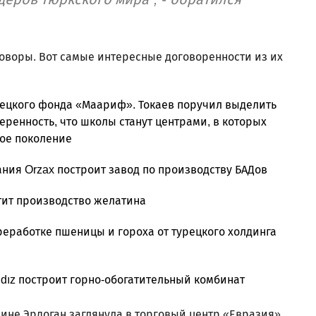
оворы. Вот самые интересные договоренности из их
урецкого фонда «Маариф». Токаев поручил выделить
еренность, что школы станут центрами, в которых
вое поколение
ания Orzax построит завод по производству БАДов
стит производство желатина
ереработке пшеницы и гороха от турецкого холдинга
ıldız построит горно-обогатительный комбинат
мине Эрдоган заглянула в торговый центр «Евразия»