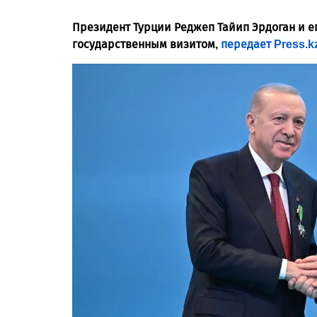
Президент Турции Реджеп Тайип Эрдоган и ег
государственным визитом,
передает Press.kz