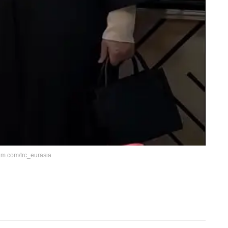
am.com/trc_eurasia