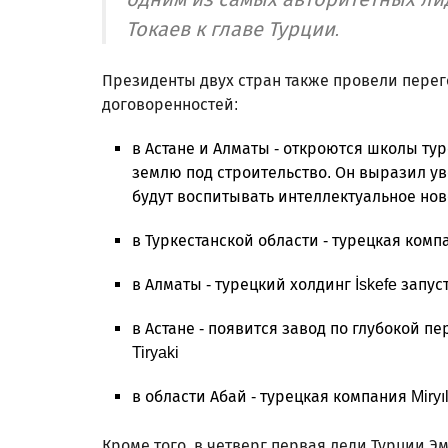
Токаев к главе Турции.
Президенты двух стран также провели перег
договоренностей:
в Астане и Алматы - откроются школы т
землю под строительство. Он выразил ув
будут воспитывать интеллектуальное но
в Туркестанской области - турецкая комп
в Алматы - турецкий холдинг İskefe запу
в Астане - появится завод по глубокой п
Tiryaki
в области Абай - турецкая компания Miry
Кроме того, в четверг первая леди Турции Э