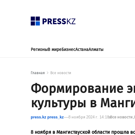
Регионы
В мире
Бизнес
Астана
Алматы
Главная
Все новости
Формирование э
культуры в Манг
press.kz press_kz
8 ноября 2024 г. 14:18
в
Все новости
8 ноября в Мангистауской области прошла вс