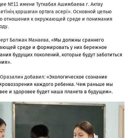
ицее №11 имени Туткабая Ашимбаева г. Актау
етінің қоршаған ортаға әсері». Основной целью
ого отношения к окружающей среде и понимания
оду.
сперт Балжан Манаева,
«Мы должны сраннего
жающей среде и формировать у них бережное
тания будущих поколений, которые будут заботиться
ния».
 Оразалин добавил:
«Экологическое сознание
ировоззрения каждого ребенка. Чем раньше мы
вее и здоровее будет наша планета в будущем».