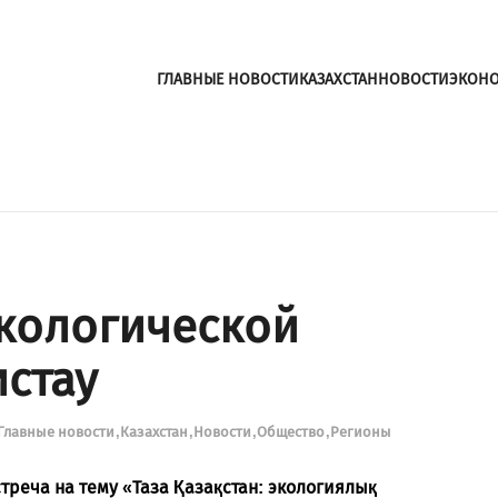
ГЛАВНЫЕ НОВОСТИ
КАЗАХСТАН
НОВОСТИ
ЭКОН
кологической
истау
Главные новости
Казахстан
Новости
Общество
Регионы
треча на тему «Таза Қазақстан: экологиялық