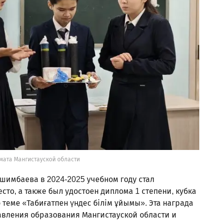
мата Мангистауской области
шимбаева в 2024-2025 учебном году стал
сто, а также был удостоен диплома 1 степени, кубка
 теме «Табиғатпен үндес білім ұйымы». Эта награда
вления образования Мангистауской области и