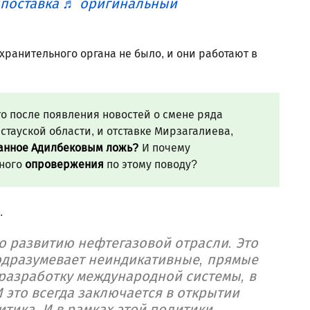
поставка
♬ оригинальный
хранительного органа не было, и они работают в
то после появления новостей о смене ряда
тауской области, и отставке Мирзагалиева,
санное Адилбековым ложь?
И почему
дного
опровержения
по этому поводу?
.
о развитию нефтегазовой отрасли. Это
одразумевает неиндикативные, прямые
разработку международной системы, в
 это всегда заключается в открытии
тика. И в рамках этой политики