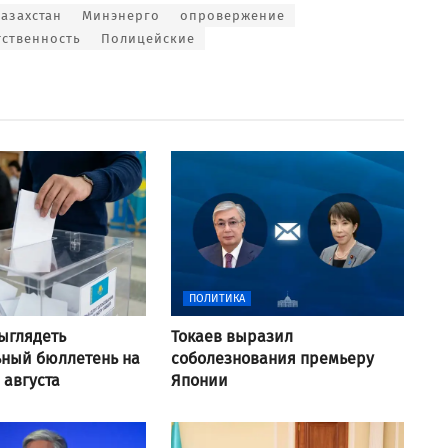
азахстан
Минэнерго
опровержение
тственность
Полицейские
ПОЛИТИКА
выглядеть
Токаев выразил
ьный бюллетень на
соболезнования премьеру
 августа
Японии