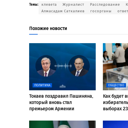
клевета
Журналист
Расследование
К
Темы:
Алмасадам Саткалиев
госорганы
отве
Похожие новости
ПОЛИТИКА
ОБЩЕСТВО
Токаев поздравил Пашиняна,
Как будет 
который вновь стал
избирател
премьером Армении
выборах 23