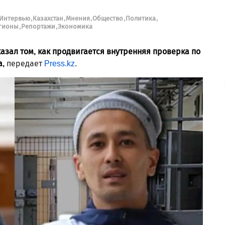
Интервью
Казахстан
Мнения
Общество
Политика
гионы
Репортажи
Экономика
казал
том, как продвигается внутренняя проверка по
а,
передает
Press.kz
.