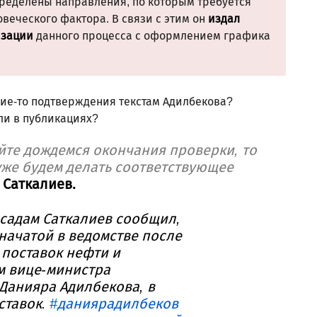
пределены направления, по которым требуется
веческого фактора. В связи с этим он
издал
изации
данного процесса с оформлением графика
ие-то подтверждения текстам Адилбекова?
ли в публикациях?
йте дождемся окончания проверки, то
уже будем делать соответствующее
 Саткалиев.
садам Саткалиев сообщил,
начатой в ведомстве после
 поставок нефти и
м вице-министра
Данияра Адилбекова, в
ставок.
#даниярадилбеков