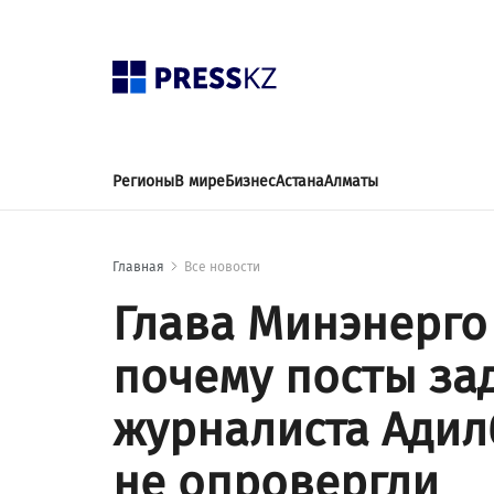
Регионы
В мире
Бизнес
Астана
Алматы
Главная
Все новости
Глава Минэнерго 
почему посты за
журналиста Адил
не опровергли