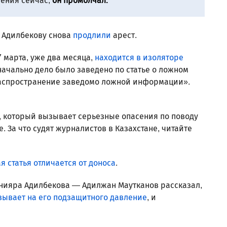
ления сейчас,
он промолчал.
у Адилбекову снова
продлили
арест.
 марта, уже два месяца,
находится в изоляторе
ачально дело было заведено по статье о ложном
распространение заведомо ложной информации».
, который вызывает серьезные опасения по поводу
. За что судят журналистов в Казахстане, читайте
я статья отличается от доноса
.
анияра Адилбекова — Адилжан Маутканов рассказал,
зывает на его подзащитного давление
, и