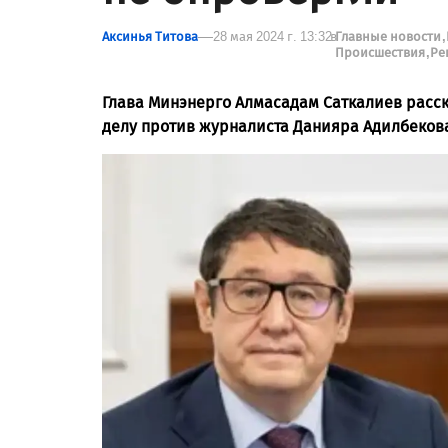
Аксинья Титова
28 мая 2024 г. 13:32
в
Главные новости
Происшествия
Ре
Глава Минэнерго Алмасадам Саткалиев расс
делу против журналиста Данияра Адилбеков