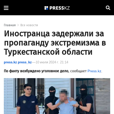
Главная
Все новости
Иностранца задержали за
пропаганду экстремизма в
Туркестанской области
press.kz press_kz
10 июля 2024 г. 21:14
По факту возбуждено уголовное дело,
сообщает
Press.kz
.