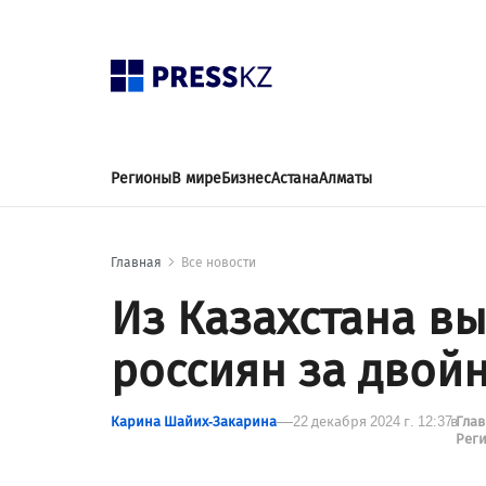
Регионы
В мире
Бизнес
Астана
Алматы
Главная
Все новости
Из Казахстана в
россиян за двой
Карина Шайих-Закарина
22 декабря 2024 г. 12:37
в
Гла
Рег