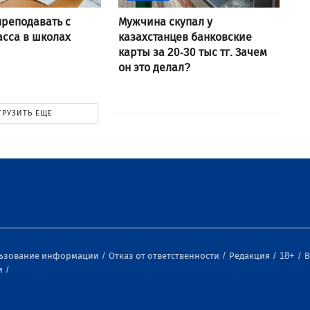
преподавать с
Мужчина скупал у
асса в школах
казахстанцев банковские
карты за 20-30 тыс тг. Зачем
он это делал?
ГРУЗИТЬ ЕЩЕ
льзование информации
Отказ от ответственности
Редакция
18+
В
и