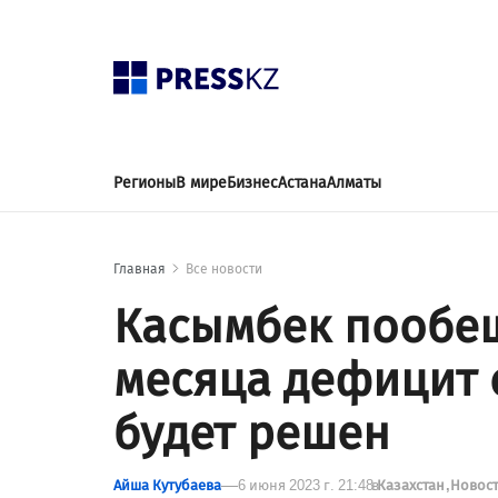
Регионы
В мире
Бизнес
Астана
Алматы
Главная
Все новости
Касымбек пообещ
месяца дефицит с
будет решен
Айша Кутубаева
6 июня 2023 г. 21:48
в
Казахстан
Новос