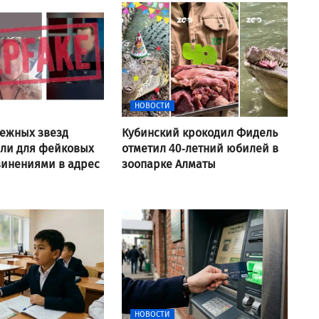
НОВОСТИ
ежных звезд
Кубинский крокодил Фидель
али для фейковых
отметил 40-летний юбилей в
винениями в адрес
зоопарке Алматы
НОВОСТИ