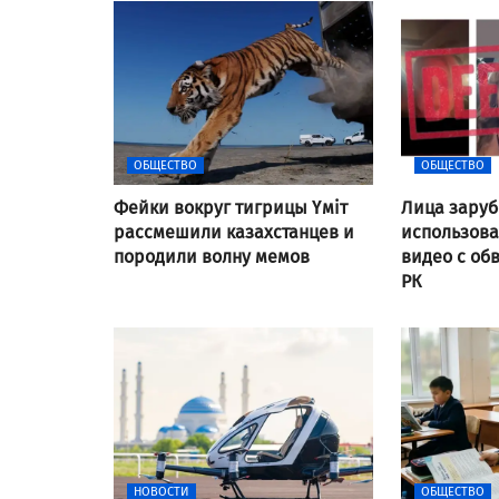
ОБЩЕСТВО
ОБЩЕСТВО
Фейки вокруг тигрицы Үміт
Лица заруб
рассмешили казахстанцев и
использов
породили волну мемов
видео с об
РК
НОВОСТИ
ОБЩЕСТВО