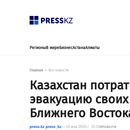
Регионы
В мире
Бизнес
Астана
Алматы
Главная
Все новости
Казахстан потрат
эвакуацию своих
Ближнего Восток
press.kz press_kz
19 мая 2026 г. 15:02
в
Новости