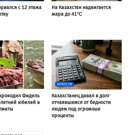
рвался с 12 этажа
На Казахстан надвигается
ктау
жара до 41°C
НОВОСТИ
крокодил Фидель
Казахстанец давал в долг
-летний юбилей в
отчаявшимся от бедности
Алматы
людям под огромные
проценты