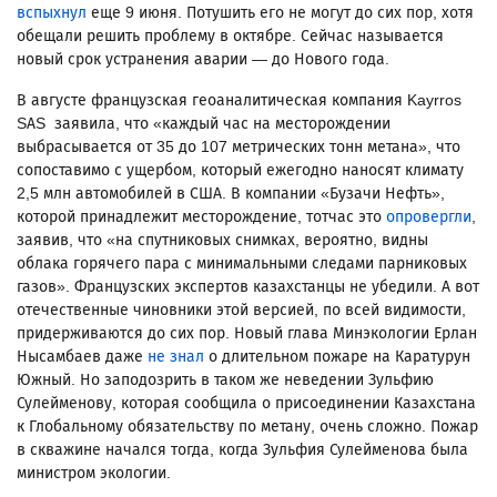
вспыхнул
еще 9 июня. Потушить его не могут до сих пор, хотя
обещали решить проблему в октябре. Сейчас называется
новый срок устранения аварии — до Нового года.
В августе французская геоаналитическая компания Kayrros
SAS заявила, что «каждый час на месторождении
выбрасывается от 35 до 107 метрических тонн метана», что
сопоставимо с ущербом, который ежегодно наносят климату
2,5 млн автомобилей в США. В компании «Бузачи Нефть»,
которой принадлежит месторождение, тотчас это
опровергли
,
заявив, что «на спутниковых снимках, вероятно, видны
облака горячего пара с минимальными следами парниковых
газов». Французских экспертов казахстанцы не убедили. А вот
отечественные чиновники этой версией, по всей видимости,
придерживаются до сих пор. Новый глава Минэкологии Ерлан
Нысамбаев даже
не знал
о длительном пожаре на Каратурун
Южный. Но заподозрить в таком же неведении Зульфию
Сулейменову, которая сообщила о присоединении Казахстана
к Глобальному обязательству по метану, очень сложно. Пожар
в скважине начался тогда, когда Зульфия Сулейменова была
министром экологии.