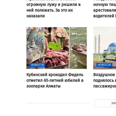
огромную лужу и решили в
ночную тиш
ней полежать. За это их
арестовал
наказали
водителей
НОВОСТИ
НОВОСТИ
Кубинский крокодил Фидель
Воздушное 
отметил 40-летний юбилей в
поднялось 
зоопарке Алматы
пассажиром
ЗА