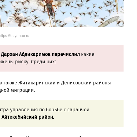
ttps://ks-yanao.ru
Х
Дархан Абдикаримов перечислил
какие
жены риску. Среди них:
 а также Житикаринский и Денисовский районы
адной миграции.
нтра управления по борьбе с саранчой
в Айтекебийский район.