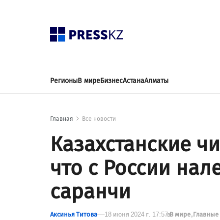
Регионы
В мире
Бизнес
Астана
Алматы
Главная
Все новости
Казахстанские ч
что с России нал
саранчи
Аксинья Титова
18 июня 2024 г. 17:57
в
В мире
Главные