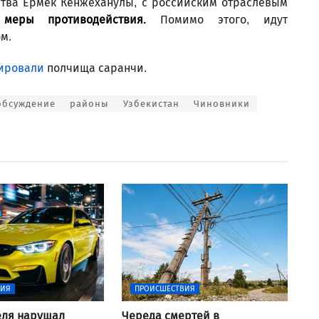
ства Ермек Кенжеханулы, с российским отраслевым
 меры противодействия.
Помимо этого, идут
м.
ировали
полчища саранчи.
обсуждение
районы
Узбекистан
Чиновники
ВИЯ
ПРОИСШЕСТВИЯ
еля нарушал
Череда смертей в