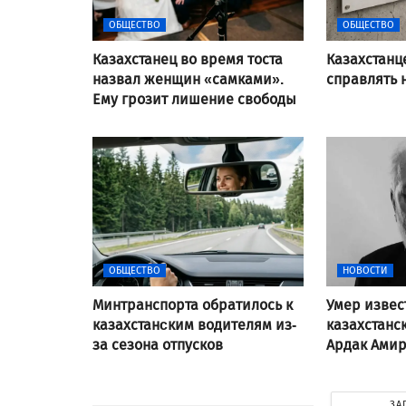
ОБЩЕСТВО
ОБЩЕСТВО
Казахстанец во время тоста
Казахстанц
назвал женщин «самками».
справлять 
Ему грозит лишение свободы
ОБЩЕСТВО
НОВОСТИ
Минтранспорта обратилось к
Умер изве
казахстанcким водителям из-
казахстанс
за сезона отпусков
Ардак Ами
ЗА