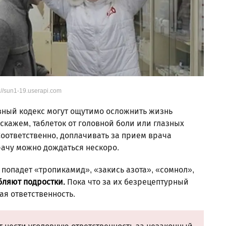
://sun1-19.userapi.com
вный кодекс могут ощутимо осложнить жизнь
 скажем, таблеток от головной боли или глазных
 Соответственно, доплачивать за прием врача
врачу можно дождаться нескоро.
попадет «тропикамид», «закись азота», «сомнол»,
бляют подростки.
Пока что за их безрецептурный
я ответственность.