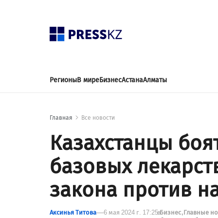
Регионы
В мире
Бизнес
Астана
Алматы
Главная
Все новости
Казахстанцы боят
базовых лекарств
закона против н
Аксинья Титова
6 мая 2024 г. 17:25
в
Бизнес
Главные н