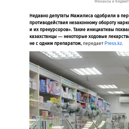
Финансы и бюджет
Недавно
д
епутаты Мажилиса одобрили в пер
противодействия незаконному обороту нарк
и их прекурсоров»
. Такие инициативы похва
казахстанцы — некоторые ходовые лекарства 
не с одним препаратом,
передает
Press.kz
.