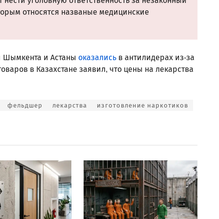
т нести уголовную ответственность за незаконный
торым относятся названые медицинские
и Шымкента и Астаны
оказались
в антилидерах из-за
оваров в Казахстане заявил, что цены на лекарства
фельдшер
лекарства
изготовление наркотиков