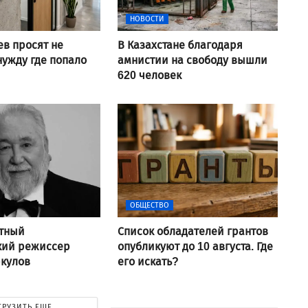
НОВОСТИ
ев просят не
В Казахстане благодаря
нужду где попало
амнистии на свободу вышли
620 человек
ОБЩЕСТВО
стный
Список обладателей грантов
кий режиссер
опубликуют до 10 августа. Где
ркулов
его искать?
ГРУЗИТЬ ЕЩЕ