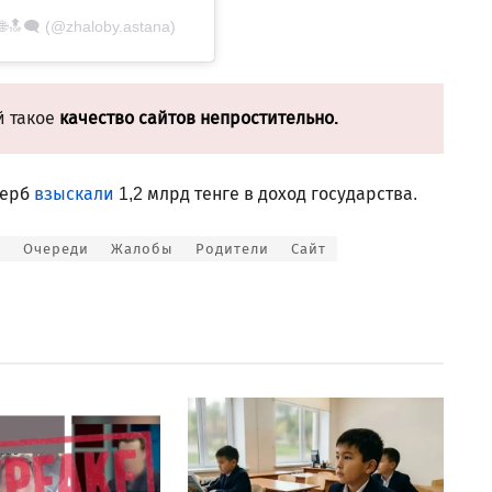
🗨️ (@zhaloby.astana)
й такое
качество сайтов непростительно.
щерб
взыскали
1,2 млрд тенге в доход государства.
д
Очереди
Жалобы
Родители
Сайт