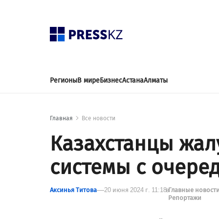
Регионы
В мире
Бизнес
Астана
Алматы
Главная
Все новости
Казахстанцы жал
системы с очеред
Аксинья Титова
20 июня 2024 г. 11:18
в
Главные новост
Репортажи