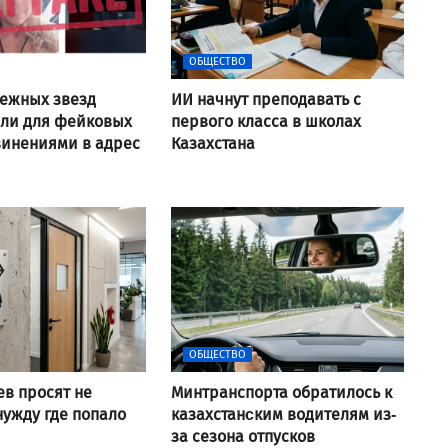
ОБЩЕСТВО
ежных звезд
ИИ начнут преподавать с
али для фейковых
первого класса в школах
винениями в адрес
Казахстана
ОБЩЕСТВО
ев просят не
Минтранспорта обратилось к
нужду где попало
казахстанcким водителям из-
за сезона отпусков