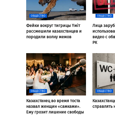
ОБЩЕСТВО
ОБЩЕСТВО
Фейки вокруг тигрицы Үміт
Лица заруб
рассмешили казахстанцев и
использов
породили волну мемов
видео с об
РК
ОБЩЕСТВО
ОБЩЕСТВО
Казахстанец во время тоста
Казахстанц
назвал женщин «самками».
справлять 
Ему грозит лишение свободы