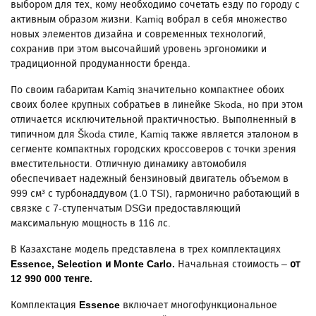
выбором для тех, кому необходимо сочетать езду по городу с
активным образом жизни. Kamiq вобрал в себя множество
новых элементов дизайна и современных технологий,
сохранив при этом высочайший уровень эргономики и
традиционной продуманности бренда.
По своим габаритам Kamiq значительно компактнее обоих
своих более крупных собратьев в линейке Skoda, но при этом
отличается исключительной практичностью. Выполненный в
типичном для Škoda стиле, Kamiq также является эталоном в
сегменте компактных городских кроссоверов с точки зрения
вместительности. Отличную динамику автомобиля
обеспечивает надежный бензиновый двигатель объемом в
999 см³ с турбонаддувом (1.0 TSI), гармонично работающий в
связке с 7-ступенчатым DSGи предоставляющий
максимальную мощность в 116 лс.
В Казахстане модель представлена в трех комплектациях
Essence
, S
election
и
Monte
Carlo
.
Начальная стоимость –
от
12 990 000
тенге.
Комплектация
Essence
включает многофункциональное