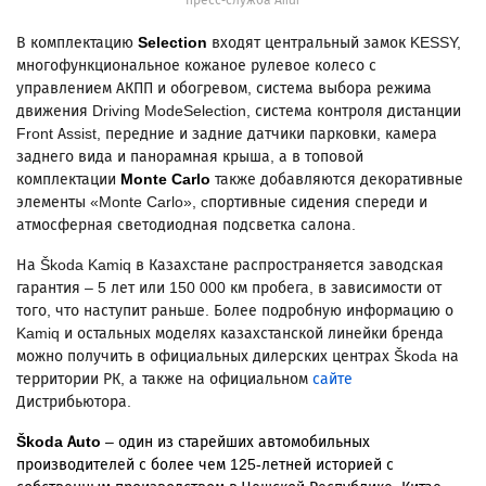
пресс-служба Allur
В комплектацию
Selection
входят центральный замок KESSY,
многофункциональное кожаное рулевое колесо с
управлением АКПП и обогревом, система выбора режима
движения Driving ModeSelection, система контроля дистанции
Front Assist, передние и задние датчики парковки, камера
заднего вида и панорамная крыша, а в топовой
комплектации
Monte
Carlo
также добавляются декоративные
элементы «Monte Carlo», cпортивные сидения спереди и
атмосферная светодиодная подсветка салона.
На Škoda Kamiq в Казахстане распространяется заводская
гарантия – 5 лет или 150 000 км пробега, в зависимости от
того, что наступит раньше. Более подробную информацию о
Kamiq и остальных моделях казахстанской линейки бренда
можно получить в официальных дилерских центрах Škoda на
территории РК, а также на официальном
сайте
Дистрибьютора.
Š
koda
Auto
–
один из старейших автомобильных
производителей с более чем 125-летней историей с