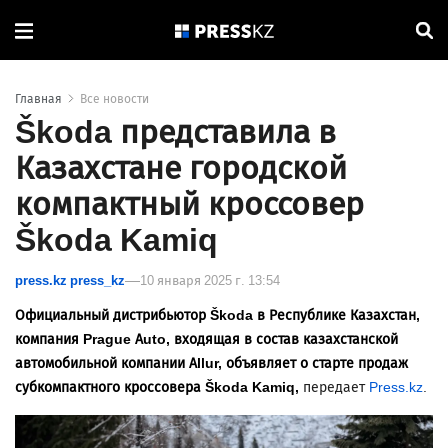
Главная
Все новости
Škoda представила в
Казахстане городской
компактный кроссовер
Škoda Kamiq
press.kz press_kz
10 января 2025 г. 13:54
Официальный дистрибьютор Škoda в Республике Казахстан,
компания Prague Auto, входящая в состав казахстанской
автомобильной компании Allur, объявляет о старте продаж
субкомпактного кроссовера Škoda Kamiq,
передает
Press.kz
.