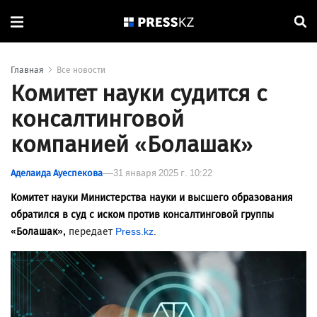
Главная
Все новости
Комитет науки судится с
консалтинговой
компанией «Болашак»
Аделаида Ауеспекова
31 января 2025 г. 10:22
Комитет науки Министерства науки и высшего образования
обратился в суд с иском против консалтинговой группы
«Болашак»,
передает
Press.kz
.