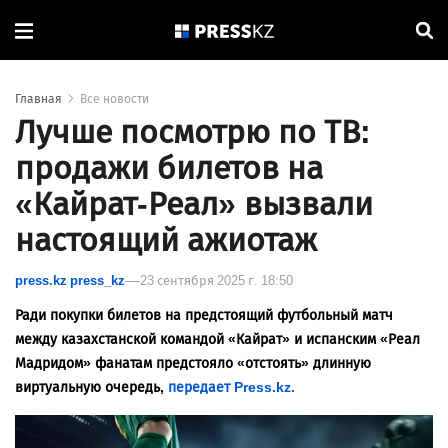
Главная
Все новости
Лучше посмотрю по ТВ:
продажи билетов на
«Кайрат-Реал» вызвали
настоящий ажиотаж
press.kz press_kz
23 сентября 2025 г. 18:50
Ради покупки билетов на предстоящий футбольный матч
между казахстанской командой «Кайрат» и испанским «Реал
Мадридом» фанатам предстояло «отстоять» длинную
виртуальную очередь,
передает Press.kz.