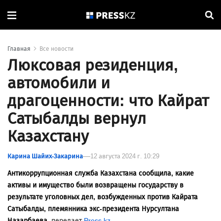
Главная
Все новости
Люксовая резиденция,
автомобили и
драгоценности: что Кайрат
Сатыбалды вернул
Казахстану
Карина Шайих-Закарина
12 августа 2024 г. 10:29
Антикоррупционная служба Казахстана сообщила, какие
активы и имущество были возвращены государству в
результате уголовных дел, возбужденных против Кайрата
Сатыбалды, племянника экс-президента Нурсултана
Назарбаева,
передает
Press.kz
.