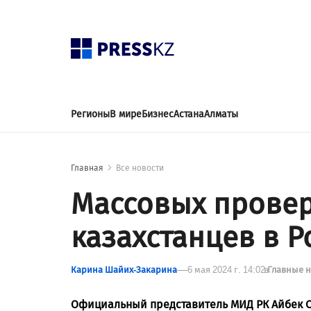
Регионы
В мире
Бизнес
Астана
Алматы
Главная
Все новости
Массовых провер
казахстанцев в Р
Карина Шайих-Закарина
6 мая 2024 г. 14:02
в
Главные 
Официальный представитель МИД РК Айбек С