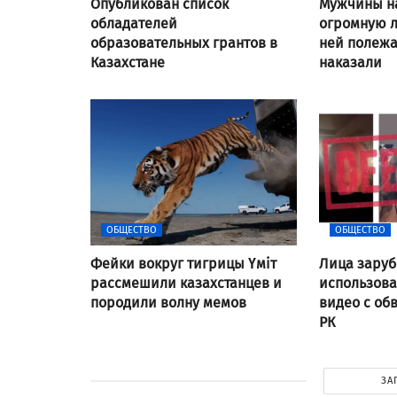
Опубликован список
Мужчины н
обладателей
огромную л
образовательных грантов в
ней полежат
Казахстане
наказали
ОБЩЕСТВО
ОБЩЕСТВО
Фейки вокруг тигрицы Үміт
Лица заруб
рассмешили казахстанцев и
использов
породили волну мемов
видео с об
РК
ЗА