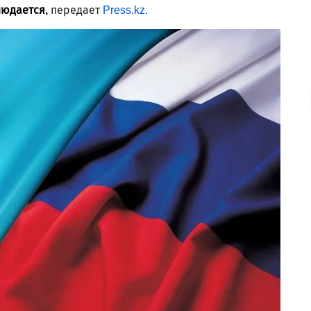
людается,
передает
Press.kz.