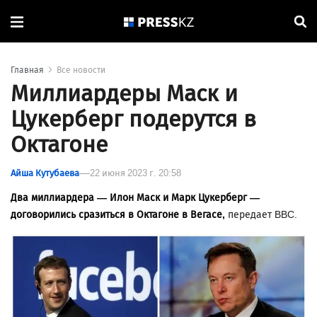
Главная
Все новости
Миллиардеры Маск и
Цукерберг подерутся в
Октагоне
Айша Кутубаева
22 июня 2023 г. 20:58
Два миллиардера — Илон Маск и Марк Цукерберг —
договорились сразиться в Октагоне в Вегасе,
передает BBC.