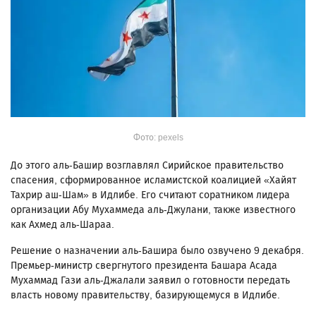
Фото: pexels
До этого аль-Башир возглавлял Сирийское правительство
спасения, сформированное исламистской коалицией «Хайят
Тахрир аш-Шам» в Идлибе. Его считают соратником лидера
организации Абу Мухаммеда аль-Джулани, также известного
как Ахмед аль-Шараа.
Решение о назначении аль-Башира было озвучено 9 декабря.
Премьер-министр свергнутого президента Башара Асада
Мухаммад Гази аль-Джалали заявил о готовности передать
власть новому правительству, базирующемуся в Идлибе.