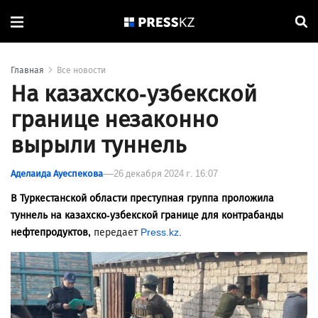
Главная
Все новости
На казахско-узбекской
границе незаконно
вырыли туннель
Аделаида Ауеспекова
26 декабря 2024 г. 16:07
В Туркестанской области преступная группа проложила
туннель на казахско-узбекской границе для контрабанды
нефтепродуктов,
передает
Press.kz
.