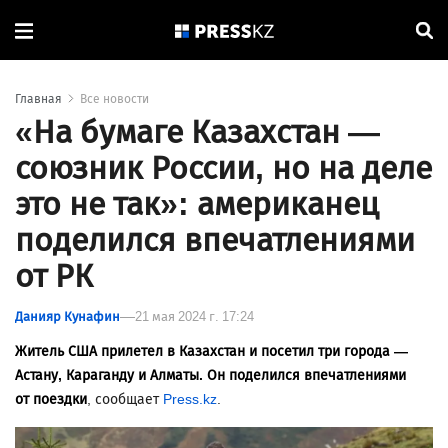
Главная
Все новости
«На бумаге Казахстан —
союзник России, но на деле
это не так»: американец
поделился впечатлениями
от РК
Данияр Кунафин
21 мая 2024 г. 17:24
Житель США прилетел в Казахстан и посетил три города —
Астану, Караганду и Алматы. Он поделился впечатлениями
от поездки
, сообщает
Press.kz
.