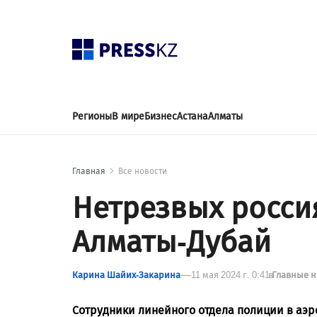
Регионы
В мире
Бизнес
Астана
Алматы
Главная
Все новости
Нетрезвых росси
Алматы-Дубай
Карина Шайих-Закарина
11 мая 2024 г. 0:41
в
Главные 
Сотрудники линейного отдела полиции в аэр