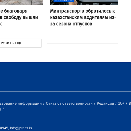
не благодаря
Минтранспорта обратилось к
а свободу вышли
казахстанcким водителям из-
к
за сезона отпусков
ГРУЗИТЬ ЕЩЕ
льзование информации
Отказ от ответственности
Редакция
18+
В
и
0945, Info@press.kz.