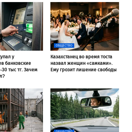
ОБЩЕСТВО
упал у
Казахстанец во время тоста
ев банковские
назвал женщин «самками».
-30 тыс тг. Зачем
Ему грозит лишение свободы
ал?
ОБЩЕСТВО