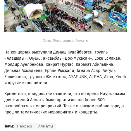
Фото: Фото: акимат Алматы
На концертах выступили Димаш Кудайберген, группы
«Алашұлы», Ulytau, ансамбль «Дос-Мукасан», Ерке Есмахан,
Молдир Ауелбекова, Кайрат Нуртас, Каракат Абильдина,
Дильназ Ахмадиева, Ерлан Рыскали, Тамара Асар, Айгуль
Елшибаева, группы «Жигиттер», AYAFUNK, ALPHA, Akha, Yenlik
и другие исполнители.
Кроме того, в ведомстве отметили, что во время Наурызнамы
для жителей Алматы было организовано более 500
разнообразных мероприятий. Также в каждом районе города
прошли тематические мероприятия и концерты.
Наурыз
Алматы
Темы: