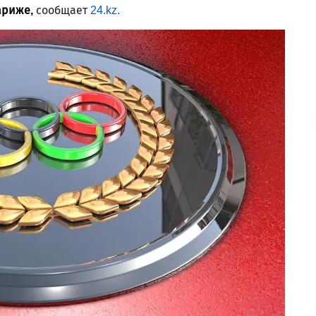
ариже,
сообщает
24.kz.