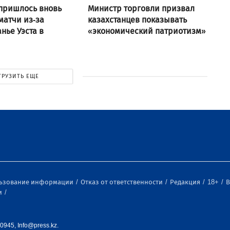
пришлось вновь
Министр торговли призвал
матчи из-за
казахстанцев показывать
нье Уэста в
«экономический патриотизм»
ГРУЗИТЬ ЕЩЕ
льзование информации
Отказ от ответственности
Редакция
18+
В
и
0945, Info@press.kz.