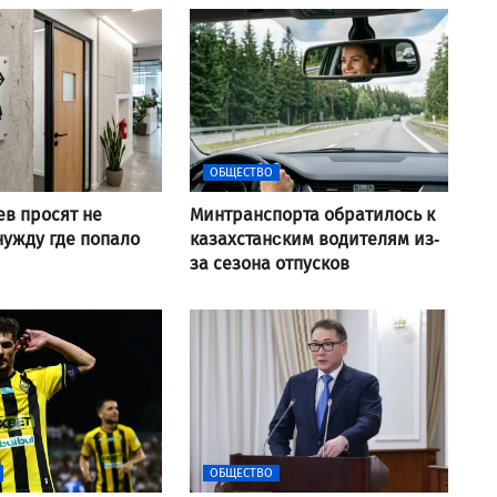
ОБЩЕСТВО
ев просят не
Минтранспорта обратилось к
нужду где попало
казахстанcким водителям из-
за сезона отпусков
ОБЩЕСТВО