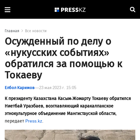
Главная
Все новости
Осужденный по делу о
«нукусских событиях»
обратился за помощью к
Токаеву
Елбол Каримов
23 мая 2023 г. 15:05
К президенту Казахстана Касым-Жомарту Токаеву обратился
Ниетбай Уразбаев, возглавляющий каракалпакское
этнокультурное объединение Мангистауской области,
передает
Press.kz
.