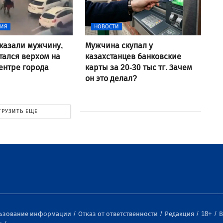
ВИЯ
НОВОСТИ
аказали мужчину,
Мужчина скупал у
тался верхом на
казахстанцев банковские
ентре города
карты за 20-30 тыс тг. Зачем
он это делал?
ГРУЗИТЬ ЕЩЕ
льзование информации
Отказ от ответственности
Редакция
18+
В