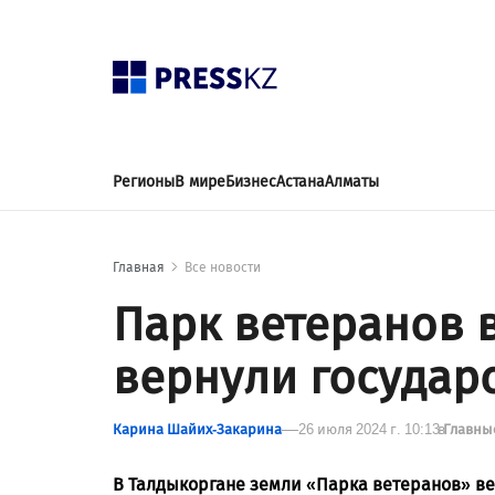
Регионы
В мире
Бизнес
Астана
Алматы
Главная
Все новости
Парк ветеранов 
вернули государ
Карина Шайих-Закарина
26 июля 2024 г. 10:13
в
Главны
В Талдыкоргане земли «Парка ветеранов» ве