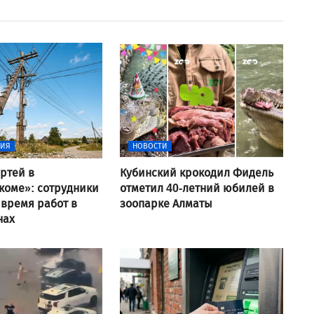
ВИЯ
НОВОСТИ
ртей в
Кубинский крокодил Фидель
коме»: сотрудники
отметил 40-летний юбилей в
 время работ в
зоопарке Алматы
нах