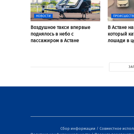
НОВОСТИ
ПРОИСШЕСТ
Воздушное такси впервые
В Астане н
поднялось в небо с
который ка
пассажиром в Астане
лошади в ц
ЗА
Сбор информации
Совместное испо