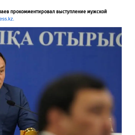
кпаев прокомментировал выступление мужской
ess.kz.