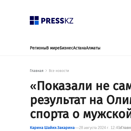
Регионы
В мире
Бизнес
Астана
Алматы
Главная
Все новости
«Показали не са
результат на Ол
спорта о мужско
Карина Шайих-Закарина
28 августа 2024 г. 12:40
в
Глав