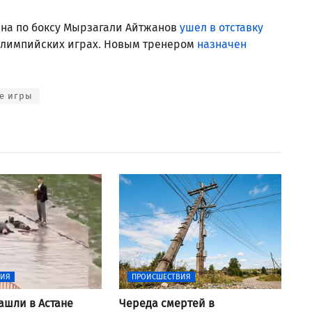
ана по боксу Мырзагали Айтжанов
ушел в отставку
Олимпийских играх. Новым тренером
назначен
е игры
ВИЯ
ПРОИСШЕСТВИЯ
ашли в Астане
Череда смертей в