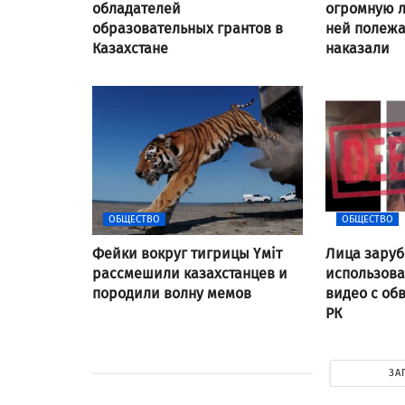
обладателей
огромную л
образовательных грантов в
ней полежат
Казахстане
наказали
ОБЩЕСТВО
ОБЩЕСТВО
Фейки вокруг тигрицы Үміт
Лица заруб
рассмешили казахстанцев и
использов
породили волну мемов
видео с об
РК
ЗА