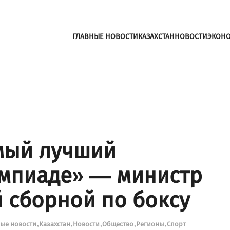
ГЛАВНЫЕ НОВОСТИ
КАЗАХСТАН
НОВОСТИ
ЭКОН
мый лучший
импиаде» — министр
й сборной по боксу
ные новости
Казахстан
Новости
Общество
Регионы
Спорт