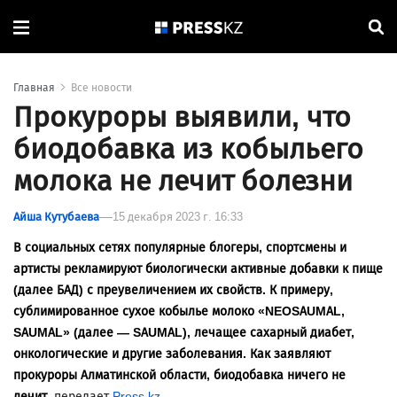
Главная
Все новости
Прокуроры выявили, что
биодобавка из кобыльего
молока не лечит болезни
Айша Кутубаева
15 декабря 2023 г. 16:33
В социальных сетях популярные блогеры, спортсмены и
артисты рекламируют биологически активные добавки к пище
(далее БАД) с преувеличением их свойств. К примеру,
сублимированное сухое кобылье молоко «NEOSAUMAL,
SAUMAL» (далее — SAUMAL), лечащее сахарный диабет,
онкологические и другие заболевания. Как заявляют
прокуроры Алматинской области, биодобавка ничего не
лечит,
передает
Press.kz
.