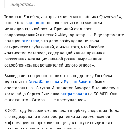
общество».
Темирлан Енсебек, автор сатирического паблика Qaznews24,
ранее был
задержан
по подозрению в разжигании
межнациональной розни. Причиной стал пост,
сопровождавшийся песней «Йоу, орыстар…». В департаменте
полиции
отметили
, что дело возбуждено не из-за
сатирических публикаций, а из-за того, что Енсебек
«разместил материал, содержащий явные признаки
разжигания межнациональной розни, выраженные
оскорблением представителей целого этноса».
Вышедшие на одиночные пикеты в поддержку Енсебека
журналисты
Асем Жапишева
и
Руслан Бикетов
были
арестованы на 15 суток. Активистов Акмарал Джакибаеву и
костанайца Сергея Зинченко
оштрафовали
на 50 МРП. Они
считают, что «Сатира — не преступление».
В 2021 году Енсебек уже попадал в орбиту следствия. Тогда
его подозревали в распространении заведомо ложной
информации, он проходил по делу в статусе свидетеля с
правом на защиту, затем дело закрыли.