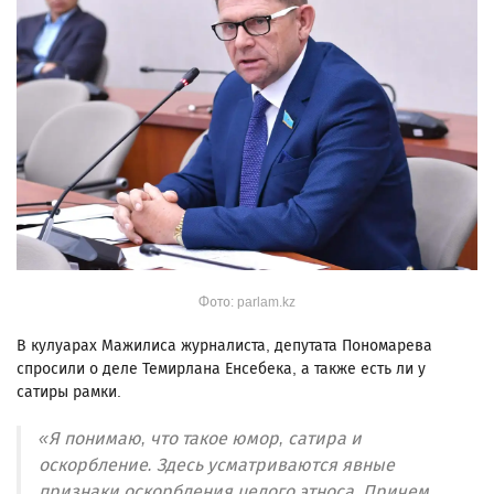
Фото: parlam.kz
В кулуарах Мажилиса журналиста, депутата Пономарева
спросили о деле Темирлана Енсебека, а также есть ли у
сатиры рамки.
«Я понимаю, что такое юмор, сатира и
оскорбление. Здесь усматриваются явные
признаки оскорбления целого этноса. Причем