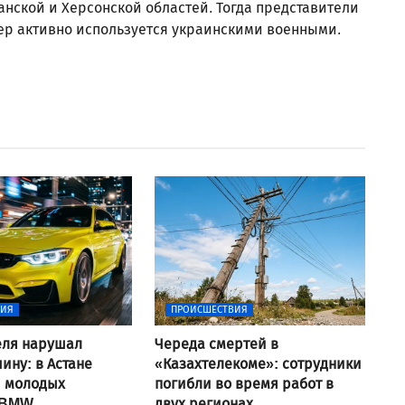
анской и Херсонской областей. Тогда представители
ер активно используется украинскими военными.
ВИЯ
ПРОИСШЕСТВИЯ
еля нарушал
Череда смертей в
ину: в Астане
«Казахтелекоме»: сотрудники
и молодых
погибли во время работ в
 BMW
двух регионах