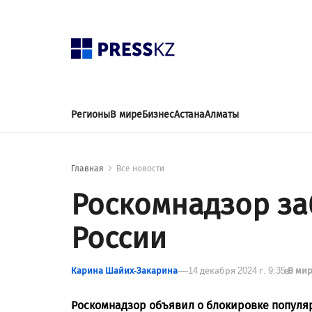
Регионы
В мире
Бизнес
Астана
Алматы
Главная
Все новости
Роскомнадзор за
России
Карина Шайих-Закарина
14 декабря 2024 г. 9:35
в
В ми
Роскомнадзор объявил о блокировке популяр