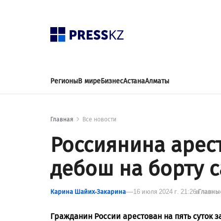
Регионы
В мире
Бизнес
Астана
Алматы
Главная
Все новости
Россиянина арест
дебош на борту 
Карина Шайих-Закарина
16 июля 2024 г. 21:26
в
Главны
Гражданин России арестован на пять суток з