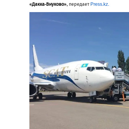
«Дакка-Внуково»,
передает
Press.kz.