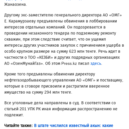
Жанаозена.
Другому экс-заместителю генерального директора АО «ОМГ»
Е. Карамурзаеву предъявлены обвинения в лоббировании
интересов отдельных компаний. Он подозревается в
проведении незаконного тендера по подземному ремонту
скважин, при этом следствие считает, что он ущемил
интересы других участников закупок с причинением ущерба в
особо крупном размере на сумму 623 млн тенге. Речь идет в
частности о ТОО «КЕЗБИ» и других подрядных организациях
АО «ОзенМунайГаз». Об этом Press.kz писал
здесь
.
Кроме того предъявлены обвинения директору
нефтегазодобывающего управления АО «ОМГ» и поставщику,
которые в сговоре присвоили и растратили вверенное
имущество на сумму 294 млн тенге.
Все уголовные дела направлены в суд. В соответствии со
статьей 201 УПК РК иная информация распространению не
подлежит.
Читайте также:
В штате числился известный акын: какие