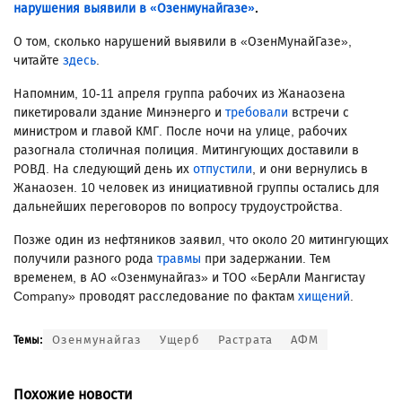
нарушения выявили в «Озенмунайгазе»
.
О том, сколько нарушений выявили в «ОзенМунайГазе»,
читайте
здесь
.
Напомним, 10-11 апреля группа рабочих из Жанаозена
пикетировали здание Минэнерго и
требовали
встречи с
министром и главой КМГ. После ночи на улице, рабочих
разогнала столичная полиция. Митингующих доставили в
РОВД. На следующий день их
отпустили
, и они вернулись в
Жанаозен. 10 человек из инициативной группы остались для
дальнейших переговоров по вопросу трудоустройства.
Позже один из нефтяников заявил, что около 20 митингующих
получили разного рода
травмы
при задержании. Тем
временем, в АО «Озенмунайгаз» и ТОО «БерАли Мангистау
Company» проводят расследование по фактам
хищений
.
Озенмунайгаз
Ущерб
Растрата
АФМ
Темы:
Похожие новости