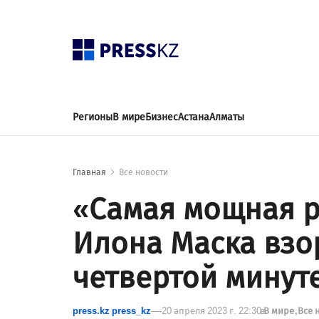
Регионы
В мире
Бизнес
Астана
Алматы
Главная
Все новости
«Самая мощная р
Илона Маска взо
четвертой минут
press.kz press_kz
20 апреля 2023 г. 22:30
в
В мире
Все 