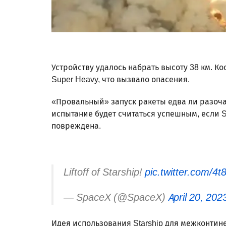
Устройству удалось набрать высоту 38 км. К
Super Heavy, что вызвало опасения.
«Провальный» запуск ракеты едва ли разоча
испытание будет считаться успешным, если St
повреждена.
Liftoff of Starship!
pic.twitter.com/
— SpaceX (@SpaceX)
April 20, 202
Идея использования Starship для межконтин