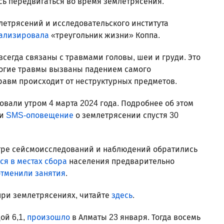
сь передвигаться во время землетрясения.
летрясений и исследовательского института
ализировала
«треугольник жизни» Коппа.
всегда связаны с травмами головы, шеи и груди. Это
ногие травмы вызваны падением самого
равм происходит от неструктурных предметов.
вали утром 4 марта 2024 года. Подробнее об этом
ли
SMS-оповещение
о землетрясении спустя 30
тре сейсмоисследований и наблюдений обратились
ся в местах сбора
населения предварительно
отменили занятия
.
при землетрясениях, читайте
здесь
.
ой 6,1,
произошло
в Алматы 23 января. Тогда восемь