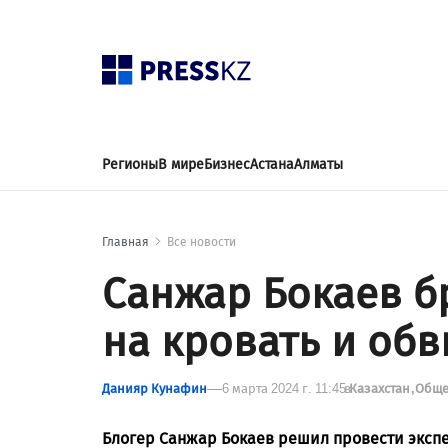
Регионы
В мире
Бизнес
Астана
Алматы
Главная
Все новости
Санжар Бокаев б
на кровать и об
Данияр Кунафин
6 марта 2024 г. 11:45
в
Казахстан
Обще
Блогер Санжар Бокаев решил провести экспе