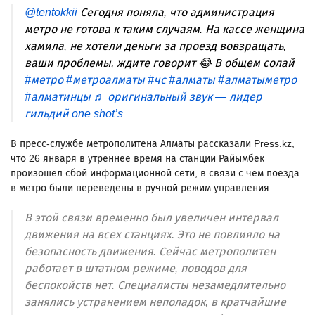
@tentokkii
Сегодня поняла, что администрация
метро не готова к таким случаям. На кассе женщина
хамила, не хотели деньги за проезд вовзращать,
ваши проблемы, ждите говорит 😂 В общем солай
#метро
#метроалматы
#чс
#алматы
#алматыметро
#алматинцы
♬ оригинальный звук — лидер
гильдий one shot’s
В пресс-службе метрополитена Алматы рассказали Press.kz,
что 26 января в утреннее время на станции Райымбек
произошел сбой информационной сети, в связи с чем поезда
в метро были переведены в ручной режим управления.
В этой связи временно был увеличен интервал
движения на всех станциях. Это не повлияло на
безопасность движения. Сейчас метрополитен
работает в штатном режиме, поводов для
беспокойств нет. Специалисты незамедлительно
занялись устранением неполадок, в кратчайшие