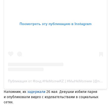
Посмотреть эту публикацию в Instagram
Публикация от Фонд #НеМолчиKZ | #МыНеМолчим (@nemolchikz_official)
Напомним, их
задержали
26 мая. Девушки
избили парня
и опубликовали видео с издевательствами в социальных
сетях.