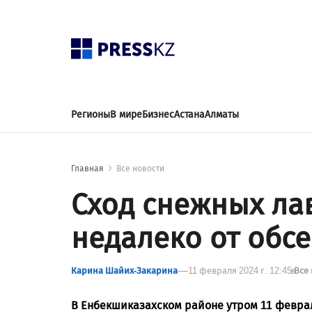
Регионы
В мире
Бизнес
Астана
Алматы
Главная
Все новости
Сход снежных ла
недалеко от обс
Карина Шайих-Закарина
11 февраля 2024 г. 12:45
в
Все
В Енбекшиказахском районе утром 11 февра