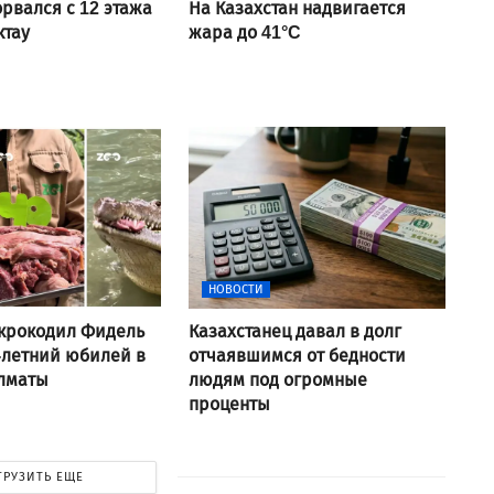
рвался с 12 этажа
На Казахстан надвигается
ктау
жара до 41°C
НОВОСТИ
крокодил Фидель
Казахстанец давал в долг
-летний юбилей в
отчаявшимся от бедности
Алматы
людям под огромные
проценты
ГРУЗИТЬ ЕЩЕ