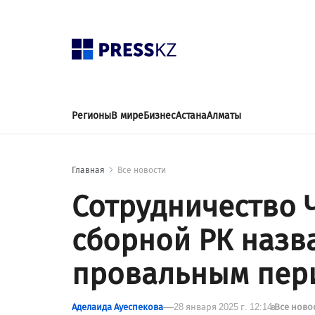
Регионы
В мире
Бизнес
Астана
Алматы
Главная
Все новости
Сотрудничество 
сборной РК назв
провальным пери
Аделаида Ауеспекова
28 января 2025 г. 12:14
в
Все ново