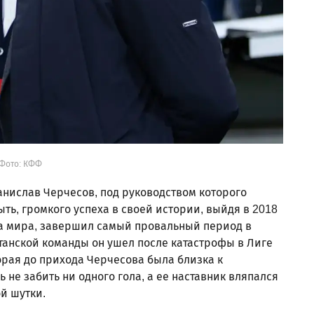
Фото: КФФ
анислав Черчесов, под руководством которого
ть, громкого успеха в своей истории, выйдя в 2018
а мира, завершил самый провальный период в
станской команды он ушел после катастрофы в Лиге
орая до прихода Черчесова была близка к
не забить ни одного гола, а ее наставник вляпался
й шутки.