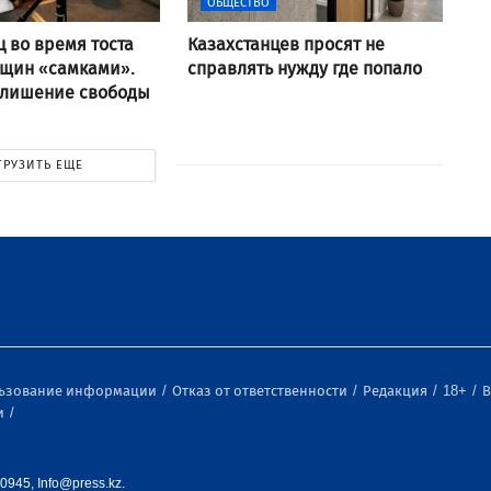
ОБЩЕСТВО
ц во время тоста
Казахстанцев просят не
нщин «самками».
справлять нужду где попало
 лишение свободы
ГРУЗИТЬ ЕЩЕ
льзование информации
Отказ от ответственности
Редакция
18+
В
и
0945, Info@press.kz.