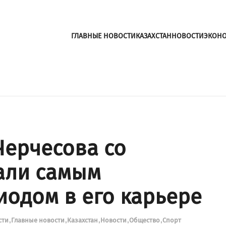
ГЛАВНЫЕ НОВОСТИ
КАЗАХСТАН
НОВОСТИ
ЭКОН
Черчесова со
али самым
одом в его карьере
сти
Главные новости
Казахстан
Новости
Общество
Спорт