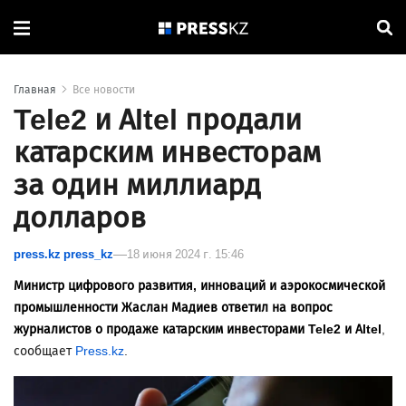
Главная
Все новости
Tele2 и Altel продали
катарским инвесторам
за один миллиард
долларов
press.kz press_kz
18 июня 2024 г. 15:46
Министр цифрового развития, инноваций и аэрокосмической
промышленности Жаслан Мадиев ответил на вопрос
журналистов о продаже катарским инвесторами Tele2 и Altel
,
сообщает
Press.kz
.