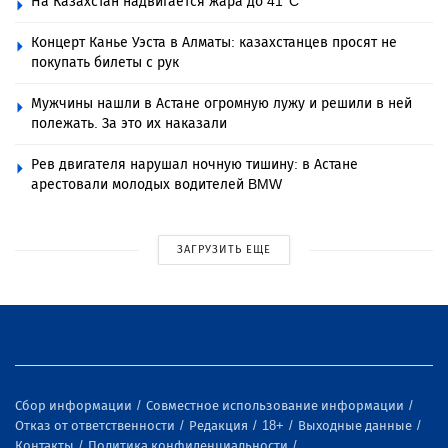
На Казахстан надвигается жара до 41°C
Концерт Канье Уэста в Алматы: казахстанцев просят не
покупать билеты с рук
Мужчины нашли в Астане огромную лужу и решили в ней
полежать. За это их наказали
Рев двигателя нарушал ночную тишину: в Астане
арестовали молодых водителей BMW
ЗАГРУЗИТЬ ЕЩЕ
Сбор информации
Совместное использование информации
Отказ от ответственности
Редакция
18+
Выходные данные
Контакты
Политика конфиденциальности