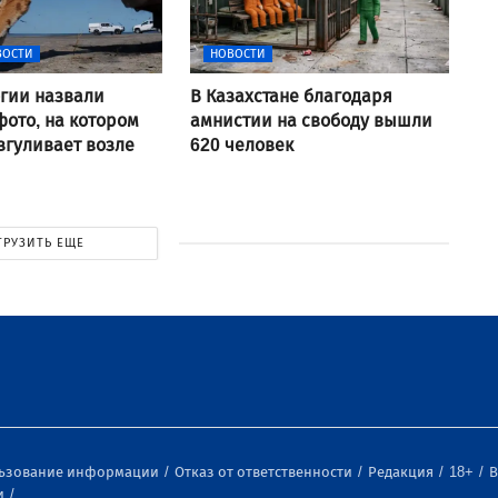
ВОСТИ
НОВОСТИ
гии назвали
В Казахстане благодаря
ото, на котором
амнистии на свободу вышли
згуливает возле
620 человек
ГРУЗИТЬ ЕЩЕ
льзование информации
Отказ от ответственности
Редакция
18+
В
и