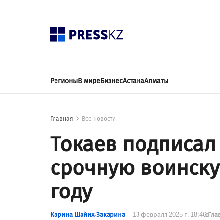
Регионы
В мире
Бизнес
Астана
Алматы
Главная
Все новости
Токаев подписал
срочную воинску
году
Карина Шайих-Закарина
13 февраля 2025 г. 18:46
в
Гла