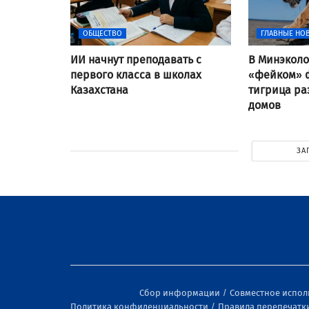
ОБЩЕСТВО
ГЛАВНЫЕ НО
ИИ начнут преподавать с
В Минэколо
первого класса в школах
«фейком» ф
Казахстана
тигрица ра
домов
ЗА
Сбор информации
Совместное испо
Политика конфиденциальности
Правила перепечатк