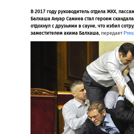
В 2017 году руководи­тель отдела ЖКХ, пасс
Балхаша Ануар Сам­иев стал героем скандала
отдохнул с друзьями в сауне, что избил сотр
заместителем акима Балхаша,
передает
Pres