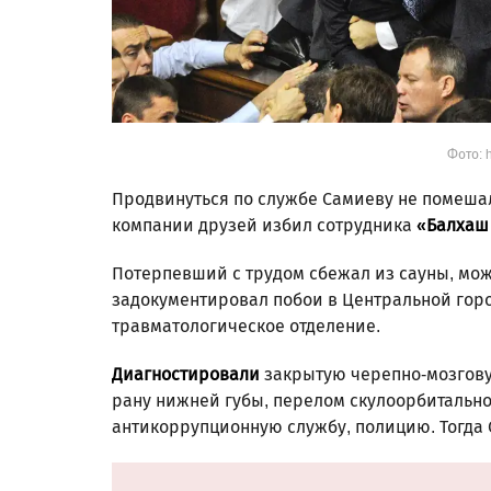
Фото: h
Продвинуться по службе Самиеву не помешал 
компании друзей избил сотрудника
«Балхаш 
Потерпевший с трудом сбежал из сауны, можно
задокументировал побои в Центральной горо
травматологическое отделение.
Диагностировали
закрытую черепно-мозгову
рану нижней губы, перелом скулоорбитально
антикоррупционную службу, полицию. Тогда