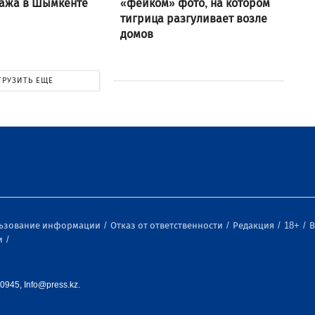
тажа в Шымкенте
«фейком» фото, на котором
тигрица разгуливает возле
домов
ГРУЗИТЬ ЕЩЕ
льзование информации
Отказ от ответственности
Редакция
18+
В
и
0945, Info@press.kz.