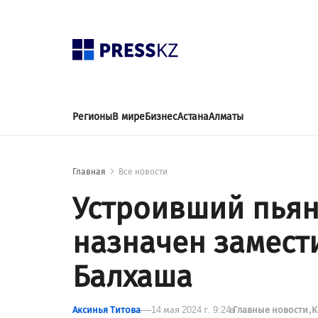
Регионы
В мире
Бизнес
Астана
Алматы
Главная
Все новости
Устроивший пьян
назначен замест
Балхаша
Аксинья Титова
14 мая 2024 г. 9:24
в
Главные новости
К