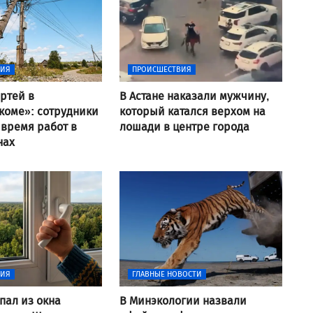
ВИЯ
ПРОИСШЕСТВИЯ
ртей в
В Астане наказали мужчину,
коме»: сотрудники
который катался верхом на
 время работ в
лошади в центре города
нах
ВИЯ
ГЛАВНЫЕ НОВОСТИ
пал из окна
В Минэкологии назвали