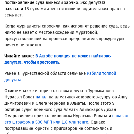
постановление суда вынесли заочно. Экс-депутата
наказали
15 сутками ареста и лишили водительских прав на
семь лет.
Когда журналисты спросили, как исполнят решение суда, ведь
никто не знает о местонахождении Муратовой,
присутствовавший на процессе представитель прокуратуры
ничего не ответил.
Читайте также:
В Актобе полиция не может найти экс-
депутата, чтобы арестовать
.
Ранее в Туркестанской области сельчане
избили толпой
депутата
.
Отметим также историю с сыном депутата Турлыханова —
Нурасыл Болат
напал
на алматинских юристов-супругов Анну
Димитриевич и Олега Чернова в Алматы. После этого 9
октября судья военного суда Алматы Алиаскаров Дихан
Омаргазиевич признал виновным Нурасыла Болата и
наказал
его штрафом в 500 МРП или 1,8 млн тенге
. Однако
пострадавшие юристы с приговоров не согласились и