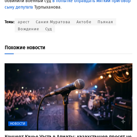
обвинили военный суд
в попытке оправдать мягкий приговор
сыну депутата
Турлыханова.
арест
Сания Муратова
Актобе
Пьяная
Темы:
Вождение
Суд
Похожие новости
НОВОСТИ
Концерт Канье Уэста в Алматы: казахстанцев просят не