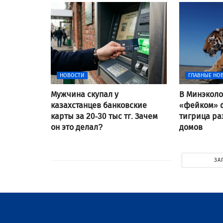
НОВОСТИ
ГЛАВНЫЕ НО
Мужчина скупал у
В Минэколо
казахстанцев банковские
«фейком» ф
карты за 20-30 тыс тг. Зачем
тигрица ра
он это делал?
домов
ЗА