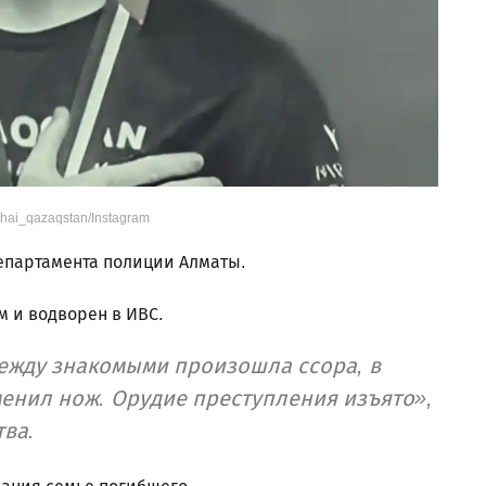
hai_qazaqstan/Instagram
епартамента полиции Алматы.
 и водворен в ИВС.
ежду знакомыми произошла ссора, в
менил нож. Орудие преступления изъято»,
тва.