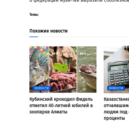
В федерации муай-тай выразили соболезнов
Темы:
Похожие новости
НОВОСТИ
НОВОСТИ
Кубинский крокодил Фидель
Казахстане
отметил 40-летний юбилей в
отчаявшимс
зоопарке Алматы
людям под
проценты