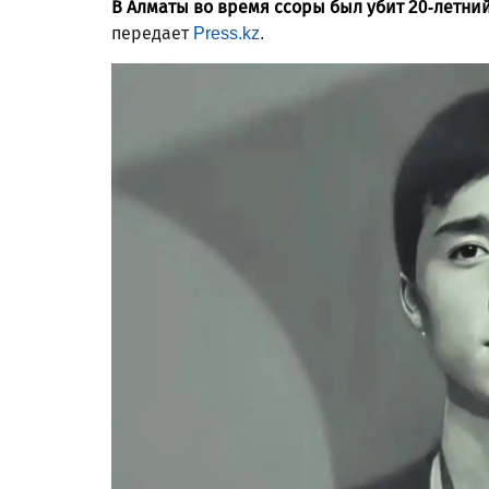
В Алматы во время ссоры был убит 20-летний
передает
Press.kz
.