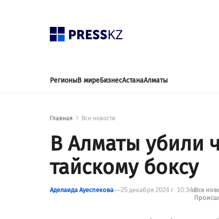
Регионы
В мире
Бизнес
Астана
Алматы
Главная
Все новости
В Алматы убили 
тайскому боксу
Аделаида Ауеспекова
25 декабря 2024 г. 10:34
в
Все нов
Происш