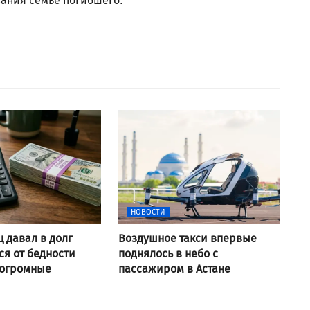
ания семье погибшего.
НОВОСТИ
ц давал в долг
Воздушное такси впервые
я от бедности
поднялось в небо с
 огромные
пассажиром в Астане