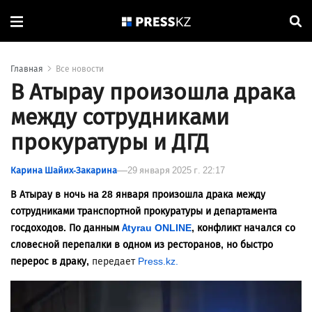
Главная
Все новости
В Атырау произошла драка
между сотрудниками
прокуратуры и ДГД
Карина Шайих-Закарина
29 января 2025 г. 22:17
В Атырау в ночь на 28 января произошла драка между
сотрудниками транспортной прокуратуры и департамента
госдоходов. По данным
Atyrau ONLINE
, конфликт начался со
словесной перепалки в одном из ресторанов, но быстро
перерос в драку,
передает
Press.kz.