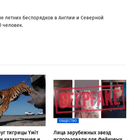
е летних беспорядков в Англии и Северной
 человек.
ОБЩЕСТВО
уг тигрицы Үміт
Лица зарубежных звезд
 казахстанцев и
использовали для фейковых