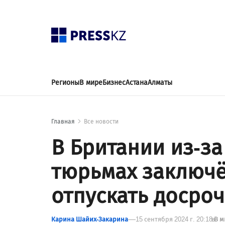
Регионы
В мире
Бизнес
Астана
Алматы
Главная
Все новости
В Британии из-за
тюрьмах заключ
отпускать досро
Карина Шайих-Закарина
15 сентября 2024 г. 20:18
в
В 