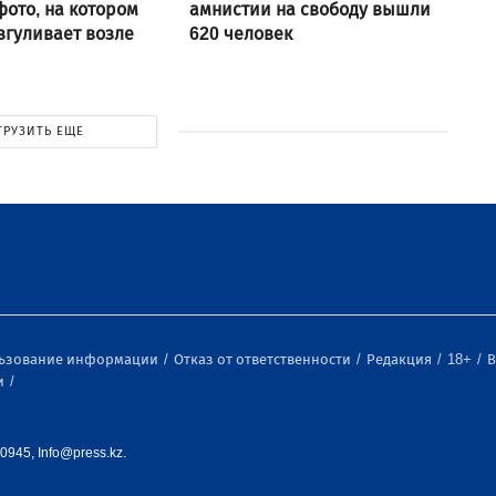
ото, на котором
амнистии на свободу вышли
згуливает возле
620 человек
ГРУЗИТЬ ЕЩЕ
льзование информации
Отказ от ответственности
Редакция
18+
В
и
0945, Info@press.kz.