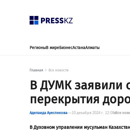
Регионы
В мире
Бизнес
Астана
Алматы
Главная
Все новости
В ДУМК заявили 
перекрытия доро
Аделаида Ауеспекова
10 декабря 2024 г. 12:09
в
Все нов
В Духовном управлении мусульман Казахстан