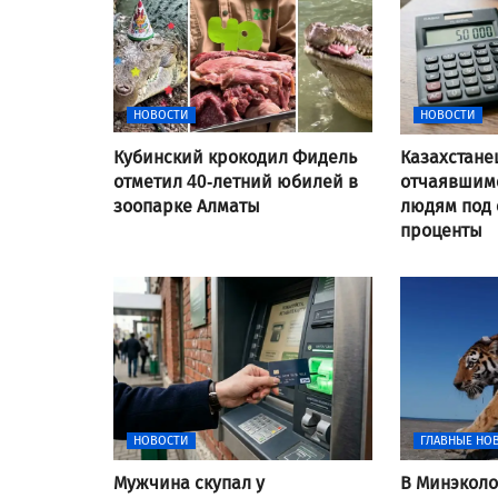
НОВОСТИ
НОВОСТИ
Кубинский крокодил Фидель
Казахстане
отметил 40-летний юбилей в
отчаявшимс
зоопарке Алматы
людям под
проценты
НОВОСТИ
ГЛАВНЫЕ НО
Мужчина скупал у
В Минэколо