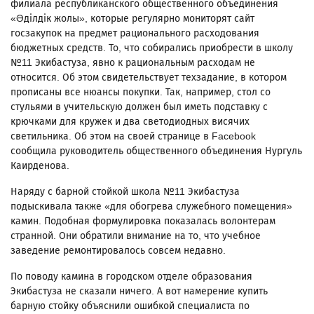
филиала республиканского общественного объединения
«Әділдік жолы», которые регулярно мониторят сайт
госзакупок на предмет рационального расходования
бюджетных средств. То, что собирались приобрести в школу
№11 Экибастуза, явно к рациональным расходам не
относится. Об этом свидетельствует техзадание, в котором
прописаны все нюансы покупки. Так, например, стол со
стульями в учительскую должен был иметь подставку с
крючками для кружек и два светодиодных висячих
светильника. Об этом на своей странице в Facebook
сообщила руководитель общественного объединения Нургуль
Каирденова.
Наряду с барной стойкой школа №11 Экибастуза
подыскивала также «для обогрева служебного помещения»
камин. Подобная формулировка показалась волонтерам
странной. Они обратили внимание на то, что учебное
заведение ремонтировалось совсем недавно.
По поводу камина в городском отделе образования
Экибастуза не сказали ничего. А вот намерение купить
барную стойку объяснили ошибкой специалиста по